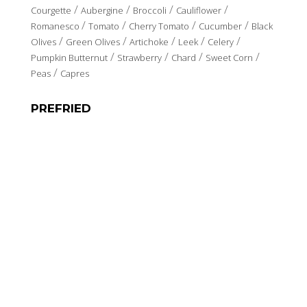
/
/
/
/
Courgette
Aubergine
Broccoli
Cauliflower
/
/
/
/
Romanesco
Tomato
Cherry Tomato
Cucumber
Black
/
/
/
/
/
Olives
Green Olives
Artichoke
Leek
Celery
/
/
/
/
Pumpkin Butternut
Strawberry
Chard
Sweet Corn
/
Peas
Capres
PREFRIED
/
/
/
/
/
Onion
Courgette
Aubergine
Artichoke
Red Pepper
/
/
Green Pepper
Yellow Pepper
Pepper Mix
LOCATION AND CONTACT
Polígono Industrial Los Polvorines
Calle Canarias
30600 Archena. Murcia. Spain.
GPS: N38º 06’ 50’’ – W 1º 16’ 55’’