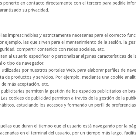
ponerte en contacto directamente con el tercero para pedirle infor
garantizado su privacidad.
llas imprescindibles y estrictamente necesarias para el correcto func
Por ejemplo, las que sirven para el mantenimiento de la sesión, la g
guridad, compartir contenido con redes sociales, etc.
ten al usuario especificar o personalizar algunas características de 
al o tipo de navegador.
as utilizadas por nuestros portales Web, para elaborar perfiles de na
rta de productos y servicios. Por ejemplo, mediante una cookie analít
o de más aceptación, etc.
s publicitarias permiten la gestión de los espacios publicitarios en ba
 Las cookies de publicidad permiten a través de la gestión de la pub
bitos, estudiando los accesos y formando un perfil de preferencias d
uellas que duran el tiempo que el usuario está navegando por la pág
enadas en el terminal del usuario, por un tiempo más largo, facilita