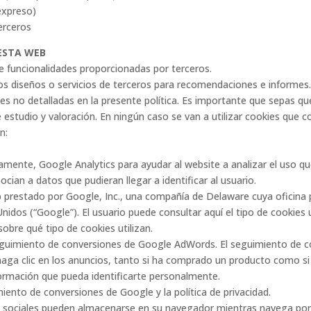
expreso)
erceros
 ESTA WEB
e funcionalidades proporcionadas por terceros.
 diseños o servicios de terceros para recomendaciones e informes.
es no detalladas en la presente política. Es importante que sepas qu
e estudio y valoración. En ningún caso se van a utilizar cookies que
n:
amente, Google Analytics para ayudar al website a analizar el uso qu
cian a datos que pudieran llegar a identificar al usuario.
eb prestado por Google, Inc., una compañía de Delaware cuya oficina
nidos (“Google”). El usuario puede consultar aquí el tipo de cookies
obre qué tipo de cookies utilizan.
guimiento de conversiones de Google AdWords. El seguimiento de co
haga clic en los anuncios, tanto si ha comprado un producto como si 
formación que pueda identificarte personalmente.
ento de conversiones de Google y la política de privacidad.
des sociales pueden almacenarse en su navegador mientras naveg