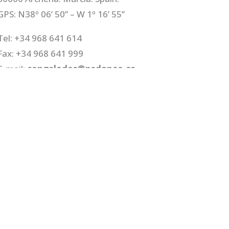
GPS: N38º 06’ 50’’ – W 1º 16’ 55’’
Tel: +34 968 641 614
Fax: +34 968 641 999
E-mail:
congelados@pedaneo.es
es
|
Canal Ético
| Diseño y Programación:
Comketing