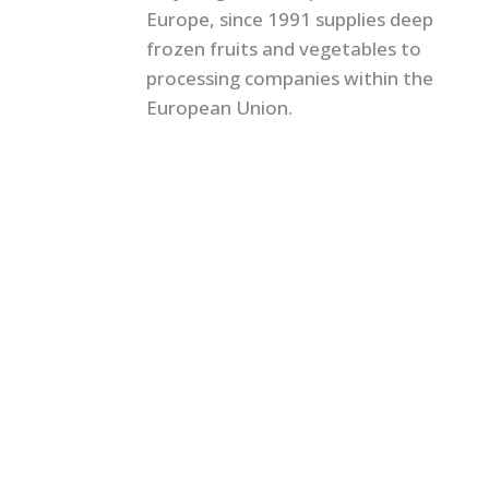
Europe, since 1991 supplies deep
frozen fruits and vegetables to
processing companies within the
European Union.
© Congelados Pedáneo, S.A. |
Política de Calidad 