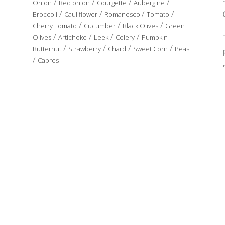
/
/
/
/
Onion
Red onion
Courgette
Aubergine
/
/
/
/
Broccoli
Cauliflower
Romanesco
Tomato
/
/
/
Cherry Tomato
Cucumber
Black Olives
Green
/
/
/
/
Olives
Artichoke
Leek
Celery
Pumpkin
/
/
/
/
Butternut
Strawberry
Chard
Sweet Corn
Peas
/
Capres
PREFRIED
/
/
/
/
Onion
Courgette
Aubergine
Artichoke
Red
/
/
/
Pepper
Green Pepper
Yellow Pepper
Pepper
Mix
y Seguridad Alimentaria
|
Condiciones de uso |
Aviso Legal |
Política de Cooki
Media