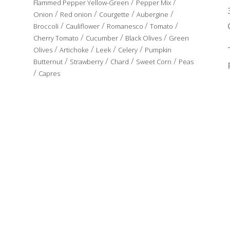
/
/
Flammed Pepper Yellow-Green
Pepper Mix
/
/
/
/
Onion
Red onion
Courgette
Aubergine
/
/
/
/
Broccoli
Cauliflower
Romanesco
Tomato
/
/
/
Cherry Tomato
Cucumber
Black Olives
Green
/
/
/
/
Olives
Artichoke
Leek
Celery
Pumpkin
/
/
/
/
Butternut
Strawberry
Chard
Sweet Corn
Peas
/
Capres
PREFRIED
/
/
/
/
Onion
Courgette
Aubergine
Artichoke
Red
/
/
/
Pepper
Green Pepper
Yellow Pepper
Pepper
Mix
y Seguridad Alimentaria
|
Condiciones de uso |
Aviso Legal |
Política de Cooki
Media