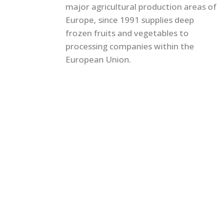
major agricultural production areas of
Europe, since 1991 supplies deep
frozen fruits and vegetables to
processing companies within the
European Union.
© Congelados Pedáneo, S.A. |
Política de Calidad 