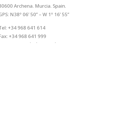
30600 Archena. Murcia. Spain.
GPS: N38º 06’ 50’’ – W 1º 16’ 55’’
Tel: +34 968 641 614
Fax: +34 968 641 999
E-mail:
congelados@pedaneo.es
es
|
Canal Ético
| Diseño y Programación:
Comketing