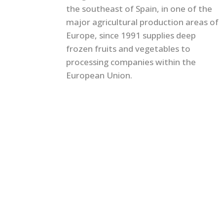
the southeast of Spain, in one of the
major agricultural production areas of
Europe, since 1991 supplies deep
frozen fruits and vegetables to
processing companies within the
European Union.
© Congelados Pedáneo, S.A. |
Política de Calidad 