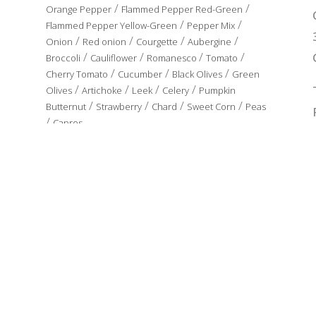
/
/
Orange Pepper
Flammed Pepper Red-Green
/
/
Flammed Pepper Yellow-Green
Pepper Mix
/
/
/
/
Onion
Red onion
Courgette
Aubergine
/
/
/
/
Broccoli
Cauliflower
Romanesco
Tomato
/
/
/
Cherry Tomato
Cucumber
Black Olives
Green
/
/
/
/
Olives
Artichoke
Leek
Celery
Pumpkin
/
/
/
/
Butternut
Strawberry
Chard
Sweet Corn
Peas
/
Capres
PREFRIED
/
/
/
/
Onion
Courgette
Aubergine
Artichoke
Red
/
/
/
Pepper
Green Pepper
Yellow Pepper
Pepper
Mix
y Seguridad Alimentaria
|
Condiciones de uso |
Aviso Legal |
Política de Cooki
Media