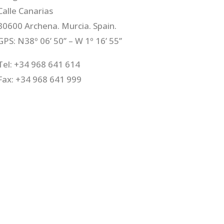
Calle Canarias
30600 Archena. Murcia. Spain.
GPS: N38º 06’ 50’’ – W 1º 16’ 55’’
Tel: +34 968 641 614
Fax: +34 968 641 999
E-mail:
congelados@pedaneo.es
es
|
Canal Ético
| Diseño y Programación:
Comketing