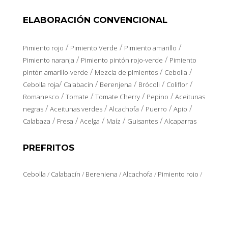
ELABORACIÓN CONVENCIONAL
/
/
/
Pimiento rojo
Pimiento Verde
Pimiento amarillo
/
/
Pimiento naranja
Pimiento pintón rojo-verde
Pimiento
/
/
/
pintón amarillo-verde
Mezcla de pimientos
Cebolla
/
/
/
/
/
Cebolla roja
Calabacín
Berenjena
Brócoli
Coliflor
/
/
/
/
Romanesco
Tomate
Tomate Cherry
Pepino
Aceitunas
/
/
/
/
/
negras
Aceitunas verdes
Alcachofa
Puerro
Apio
/
/
/
/
/
Calabaza
Fresa
Acelga
Maíz
Guisantes
Alcaparras
PREFRITOS
Cebolla
/
Calabacín
/
Berenjena
/
Alcachofa
/
Pimiento rojo
/
Pimiento Verde
/
Pimiento amarillo
/
Pimiento tricolor
LOCALIZACIÓN Y CONTACTO