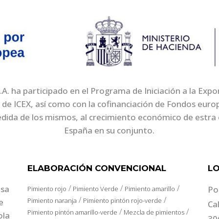
. ha participado en el Programa de Iniciación a la Exp
 de ICEX, así como con la cofinanciación de Fondos eur
edida de los mismos, al crecimiento económico de estra 
España en su conjunto.
ELABORACIÓN CONVENCIONAL
LO
/
/
/
esa
Po
Pimiento rojo
Pimiento Verde
Pimiento amarillo
/
/
Pimiento naranja
Pimiento pintón rojo-verde
e
Ca
/
/
Pimiento pintón amarillo-verde
Mezcla de pimientos
ola
30