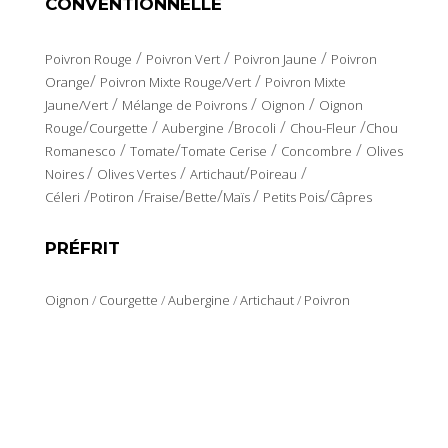
CONVENTIONNELLE
/
/
/
Poivron Rouge
Poivron Vert
Poivron Jaune
Poivron
/
/
Orange
Poivron Mixte Rouge/Vert
Poivron Mixte
/
/
/
Jaune/Vert
Mélange de Poivrons
Oignon
Oignon
/
/
/
/
/
Rouge
Courgette
Aubergine
Brocoli
Chou-Fleur
Chou
/
/
/
/
Romanesco
Tomate
Tomate Cerise
Concombre
Olives
/
/
/
/
Noires
Olives Vertes
Artichaut
Poireau
/
/
/
/
/
/
Céleri
Potiron
Fraise
Bette
Maïs
Petits Pois
Câpres
PRÉFRIT
Oignon
/
Courgette
/
Aubergine
/
Artichaut
/
Poivron
Rouge
/
Poivron Vert
/
Poivron Jaune
/
Mélange de Poivrons
LOCALISATION ET CONTACT
Polígono Industrial Los Polvorines