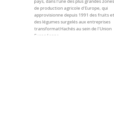
pays, dans l'une des plus grandes zone
de production agricole d'Europe, qui
approvisionne depuis 1991 des fruits e
des légumes surgelés aux entreprises
transformatHachés au sein de l'Union
Européenne.
© Congelados Pedáneo, S.A. |
Política de Calidad 