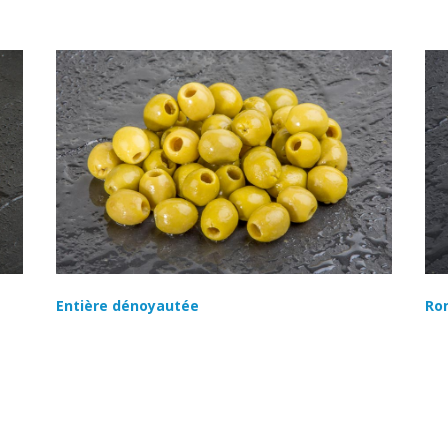
Entière dénoyautée
Ro