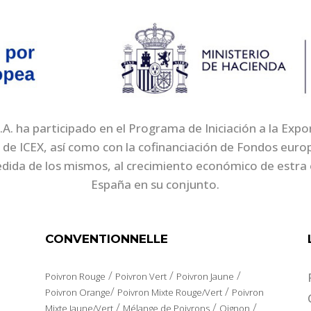
. ha participado en el Programa de Iniciación a la Exp
 de ICEX, así como con la cofinanciación de Fondos eur
edida de los mismos, al crecimiento económico de estra 
España en su conjunto.
CONVENTIONNELLE
/
/
/
Poivron Rouge
Poivron Vert
Poivron Jaune
/
/
Poivron Orange
Poivron Mixte Rouge/Vert
Poivron
/
/
/
Mixte Jaune/Vert
Mélange de Poivrons
Oignon