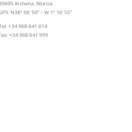
30600 Archena. Murcia.
GPS: N38º 06’ 50’’ – W 1º 16’ 55’’
Tel: +34 968 641 614
Fax: +34 968 641 999
E-mail:
congelados@pedaneo.es
es
|
Canal Ético
| Diseño y Programación:
Comketing