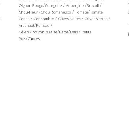
s
/
/
/
/
Oignon Rouge
Courgette
Aubergine
Brocoli
/
/
/
Chou-Fleur
Chou Romanesco
Tomate
Tomate
t
/
/
/
/
Cerise
Concombre
Olives Noires
Olives Vertes
/
/
Artichaut
Poireau
/
/
/
/
/
Céleri
Potiron
Fraise
Bette
Maïs
Petits
/
Pois
Câpres
PRÉFRIT
Oignon
/
Courgette
/
Aubergine
/
Artichaut
/
Poivron
Rouge
/
Poivron Vert
/
Poivron Jaune
/
Mélange de
Poivrons
y Seguridad Alimentaria
|
Condiciones de uso |
Aviso Legal |
Política de Cooki
Media