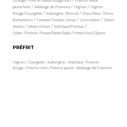
Orange
Poivron Mixte Rouge/Vert
Poivron Mixte
/
/
/
Jaune/Vert
Mélange de Poivrons
Oignon
Oignon
/
/
/
/
/
Rouge
Courgette
Aubergine
Brocoli
Chou-Fleur
Chou
/
/
/
/
Romanesco
Tomate
Tomate Cerise
Concombre
Olives
/
/
/
/
Noires
Olives Vertes
Artichaut
Poireau
/
/
/
/
/
/
Céleri
Potiron
Fraise
Bette
Maïs
Petits Pois
Câpres
PRÉFRIT
Oignon
/
Courgette
/
Aubergine
/
Artichaut
/
Poivron
Rouge
/
Poivron Vert
/
Poivron Jaune
/
Mélange de Poivrons
LOCALISATION ET CONTACT
Polígono Industrial Los Polvorines
Calle Canarias
30600 Archena. Murcia.
GPS: N38º 06’ 50’’ – W 1º 16’ 55’’