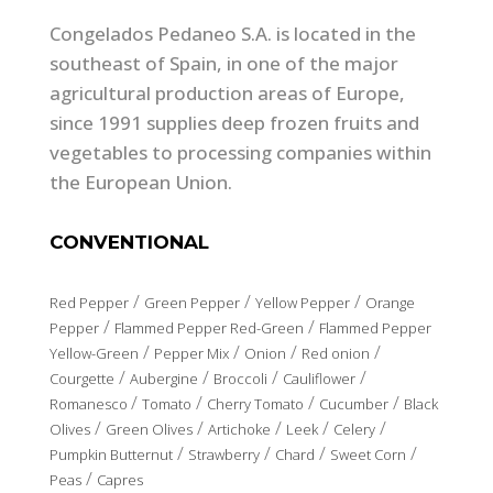
Congelados Pedaneo S.A. is located in the
southeast of Spain, in one of the major
agricultural production areas of Europe,
since 1991 supplies deep frozen fruits and
vegetables to processing companies within
the European Union.
CONVENTIONAL
/
/
/
Red Pepper
Green Pepper
Yellow Pepper
Orange
/
/
Pepper
Flammed Pepper Red-Green
Flammed Pepper
/
/
/
/
Yellow-Green
Pepper Mix
Onion
Red onion
/
/
/
/
Courgette
Aubergine
Broccoli
Cauliflower
/
/
/
/
Romanesco
Tomato
Cherry Tomato
Cucumber
Black
/
/
/
/
/
Olives
Green Olives
Artichoke
Leek
Celery
/
/
/
/
Pumpkin Butternut
Strawberry
Chard
Sweet Corn
/
Peas
Capres