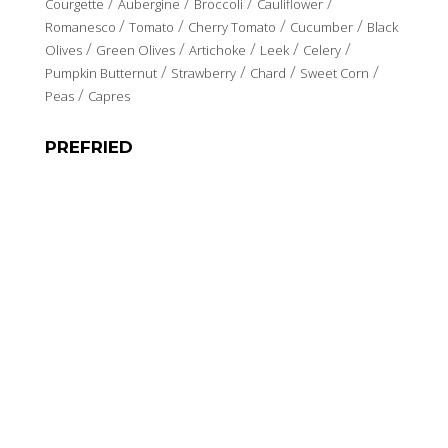
/
/
/
/
Courgette
Aubergine
Broccoli
Cauliflower
/
/
/
/
Romanesco
Tomato
Cherry Tomato
Cucumber
Black
/
/
/
/
/
Olives
Green Olives
Artichoke
Leek
Celery
/
/
/
/
Pumpkin Butternut
Strawberry
Chard
Sweet Corn
/
Peas
Capres
PREFRIED
/
/
/
/
/
Onion
Courgette
Aubergine
Artichoke
Red Pepper
/
/
Green Pepper
Yellow Pepper
Pepper Mix
LOCATION AND CONTACT
Polígono Industrial Los Polvorines
Calle Canarias
30600 Archena. Murcia. Spain.
GPS: N38º 06’ 50’’ – W 1º 16’ 55’’