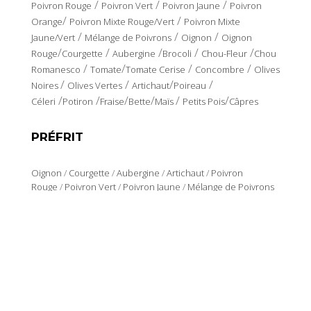
/
/
/
Poivron Rouge
Poivron Vert
Poivron Jaune
Poivron
/
/
Orange
Poivron Mixte Rouge/Vert
Poivron Mixte
/
/
/
Jaune/Vert
Mélange de Poivrons
Oignon
Oignon
/
/
/
/
/
Rouge
Courgette
Aubergine
Brocoli
Chou-Fleur
Chou
/
/
/
/
Romanesco
Tomate
Tomate Cerise
Concombre
Olives
/
/
/
/
Noires
Olives Vertes
Artichaut
Poireau
/
/
/
/
/
/
Céleri
Potiron
Fraise
Bette
Maïs
Petits Pois
Câpres
PRÉFRIT
Oignon
/
Courgette
/
Aubergine
/
Artichaut
/
Poivron
Rouge
/
Poivron Vert
/
Poivron Jaune
/
Mélange de Poivrons
LOCALISATION ET CONTACT
Polígono Industrial Los Polvorines
Calle Canarias
30600 Archena. Murcia.